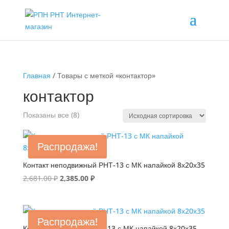
Главная
/ Товары с меткой «контактор»
контактор
Показаны все (8)
Распродажа!
Контакт неподвижный РНТ-13 с МК напайкой 8х20х35
Первоначальная
Текущая
2,681.00
₽
2,385.00
₽
цена
цена:
составляла
2,385.00 ₽.
2,681.00 ₽.
Распродажа!
Контакт подвижный РНТ-13 с МК напайкой 8х20х35