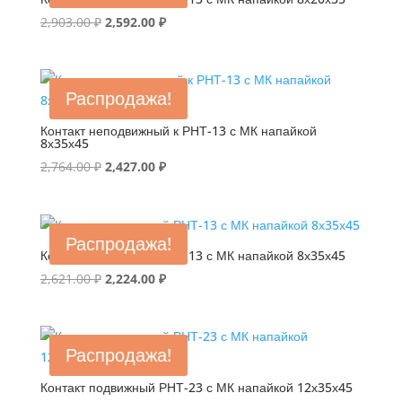
Первоначальная
Текущая
2,903.00
₽
2,592.00
₽
цена
цена:
составляла
2,592.00 ₽.
2,903.00 ₽.
Распродажа!
Контакт неподвижный к РНТ-13 с МК напайкой
8х35х45
Первоначальная
Текущая
2,764.00
₽
2,427.00
₽
цена
цена:
составляла
2,427.00 ₽.
2,764.00 ₽.
Распродажа!
Контакт подвижный РНТ-13 с МК напайкой 8х35х45
Первоначальная
Текущая
2,621.00
₽
2,224.00
₽
цена
цена:
составляла
2,224.00 ₽.
2,621.00 ₽.
Распродажа!
Контакт подвижный РНТ-23 с МК напайкой 12х35х45