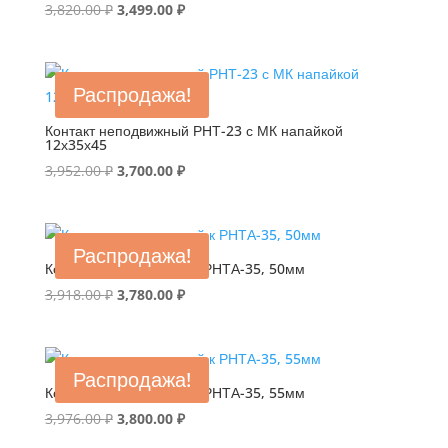
Первоначальная
Текущая
3,820.00
₽
3,499.00
₽
цена
цена:
составляла
3,499.00 ₽.
3,820.00 ₽.
Распродажа!
Контакт неподвижный РНТ-23 с МК напайкой
12х35х45
Первоначальная
Текущая
3,952.00
₽
3,700.00
₽
цена
цена:
составляла
3,700.00 ₽.
3,952.00 ₽.
Распродажа!
Контакт неподвижный к РНТА-35, 50мм
Первоначальная
Текущая
3,918.00
₽
3,780.00
₽
цена
цена:
составляла
3,780.00 ₽.
3,918.00 ₽.
Распродажа!
Контакт неподвижный к РНТА-35, 55мм
Первоначальная
Текущая
3,976.00
₽
3,800.00
₽
цена
цена: