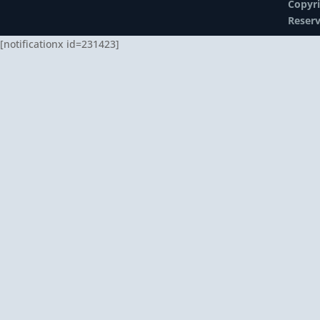
Copyri
Reser
[notificationx id=231423]