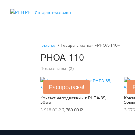
Главная
/ Товары с меткой «РНОА-110»
РНОА-110
Показаны все (2)
Распродажа!
Контакт неподвижный к РНТА-35,
Конт
50мм
55м
Первоначальная
Текущая
3,918.00
₽
3,780.00
₽
3,97
цена
цена:
составляла
3,780.00 ₽.
3,918.00 ₽.