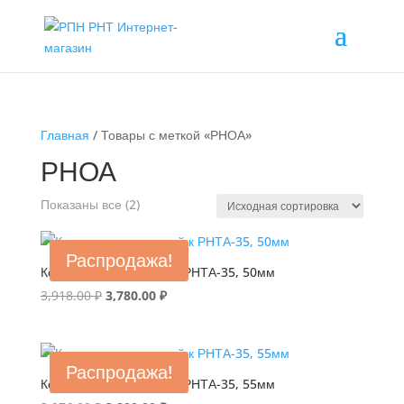
Главная
/ Товары с меткой «РНОА»
РНОА
Показаны все (2)
Распродажа!
Контакт неподвижный к РНТА-35, 50мм
Первоначальная
Текущая
3,918.00
₽
3,780.00
₽
цена
цена:
составляла
3,780.00 ₽.
3,918.00 ₽.
Распродажа!
Контакт неподвижный к РНТА-35, 55мм