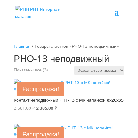
Главная
/ Товары с меткой «РНО-13 неподвижный»
РНО-13 неподвижный
Показаны все (3)
Распродажа!
Контакт неподвижный РНТ-13 с МК напайкой 8х20х35
Первоначальная
Текущая
2,681.00
₽
2,385.00
₽
цена
цена:
составляла
2,385.00 ₽.
2,681.00 ₽.
Распродажа!