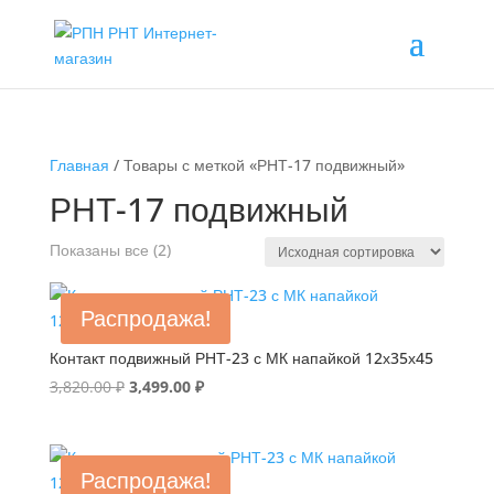
Главная
/ Товары с меткой «РНТ-17 подвижный»
РНТ-17 подвижный
Показаны все (2)
Распродажа!
Контакт подвижный РНТ-23 с МК напайкой 12х35х45
Первоначальная
Текущая
3,820.00
₽
3,499.00
₽
цена
цена:
составляла
3,499.00 ₽.
3,820.00 ₽.
Распродажа!