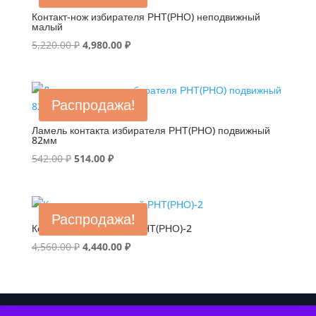
Контакт-нож избирателя РНТ(РНО) неподвижный
малый
Первоначальная
Текущая
5,220.00
₽
4,980.00
₽
цена
цена:
составляла
4,980.00 ₽.
5,220.00 ₽.
Распродажа!
Ламель контакта избирателя РНТ(РНО) подвижный
82мм
Первоначальная
Текущая
542.00
₽
514.00
₽
цена
цена:
составляла
514.00 ₽.
542.00 ₽.
Распродажа!
Контакт неподвижный РНТ(РНО)-2
Первоначальная
Текущая
4,560.00
₽
4,440.00
₽
цена
цена:
составляла
4,440.00 ₽.
4,560.00 ₽.
Copyright 2026 by aochez © All Rights Reserved