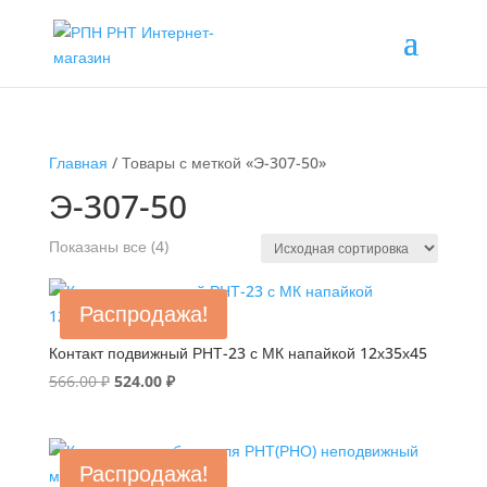
Главная
/ Товары с меткой «Э-307-50»
Э-307-50
Показаны все (4)
Распродажа!
Контакт подвижный РНТ-23 с МК напайкой 12х35х45
Первоначальная
Текущая
566.00
₽
524.00
₽
цена
цена:
составляла
524.00 ₽.
566.00 ₽.
Распродажа!